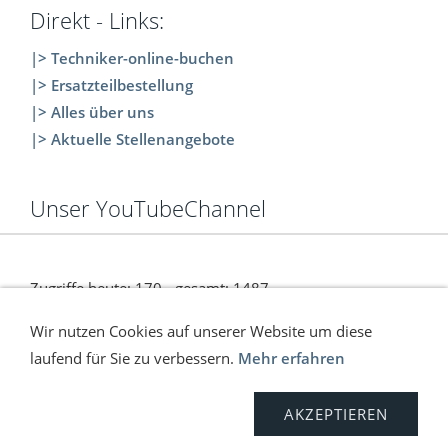
Direkt - Links:
|> Techniker-online-buchen
|> Ersatzteilbestellung
|> Alles über uns
|> Aktuelle Stellenangebote
Unser YouTubeChannel
Zugriffe heute: 170 - gesamt: 1487.
Wir nutzen Cookies auf unserer Website um diese
laufend für Sie zu verbessern.
Mehr erfahren
Versand
Kontakt
Anfahrt
Impressum
AGB
Widerrufsrecht
Sitemap
Datenschutz
AKZEPTIEREN
© C. Wölfinger & Co. | ONLINE SHOP | 2026