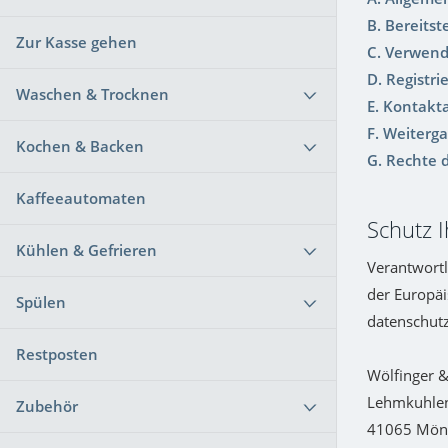
B. Bereitst
Zur Kasse gehen
C. Verwend
D. Registr
Waschen & Trocknen
E. Kontakt
F. Weiterg
Kochen & Backen
G. Rechte 
Kaffeeautomaten
Schutz 
Kühlen & Gefrieren
Verantwortl
der Europä
Spülen
datenschutz
Restposten
Wölfinger &
Lehmkuhle
Zubehör
41065 Mön