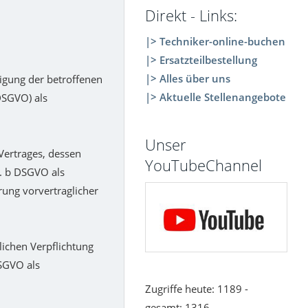
Direkt - Links:
|> Techniker-online-buchen
|> Ersatzteilbestellung
|> Alles über uns
igung der betroffenen
|> Aktuelle Stellenangebote
DSGVO) als
Unser
Vertrages, dessen
YouTubeChannel
it. b DSGVO als
rung vorvertraglicher
lichen Verpflichtung
DSGVO als
Zugriffe heute: 1189 -
gesamt: 1316.