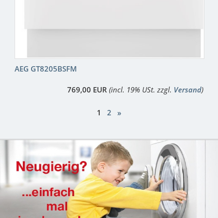
AEG GT8205BSFM
769,00 EUR
(incl. 19% USt. zzgl.
Versand
)
1
2
»